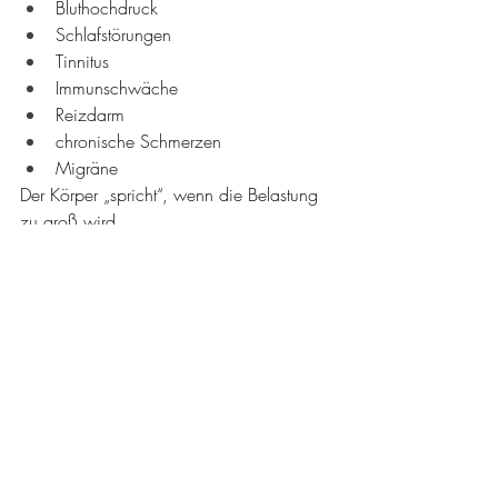
Bluthochdruck
Schlafstörungen
Tinnitus
Immunschwäche
Reizdarm
chronische Schmerzen
Migräne
Der Körper „spricht“, wenn die Belastung 
zu groß wird.
Warum das Vulnerabilitäts-
Stress-Modell so wertvoll ist
Das Modell macht deutlich, dass:
niemand „schuld“ an seiner 
Erkrankung ist
psychische Erkrankungen auf vielen 
Faktoren beruhen
Stressreduktion und 
Ressourcenaufbau enorm wirksam 