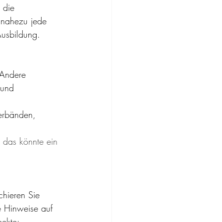
 die 
h nahezu jede 
usbildung.
Andere 
 und 
verbänden, 
h das könnte ein 
hieren Sie 
le Hinweise auf 
pekte: