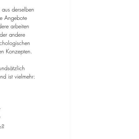
t aus derselben 
e Angebote 
dere arbeiten 
eder andere 
ychologischen 
ten Konzepten.
undsätzlich 
nd ist vielmehr: 
?
?
n?