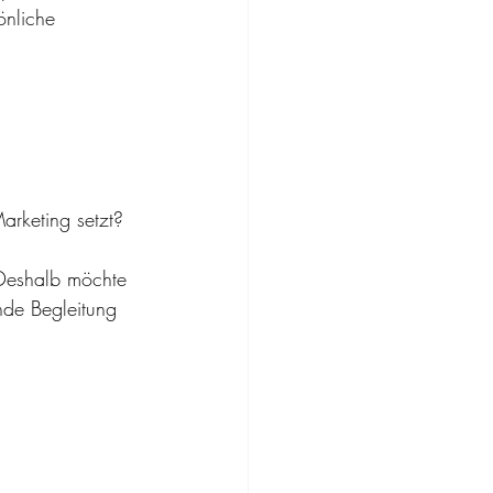
önliche 
arketing setzt?
 Deshalb möchte 
nde Begleitung 