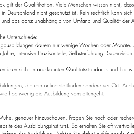
lick gilt der Qualifikation. Viele Menschen wissen nicht, dass
n Deutschland nicht geschützt ist. Rein rechtlich kann sic
 und das ganz unabhängig von Umfang und Qualität der A
che Unterschiede:
gausbildungen dauern nur wenige Wochen oder Monate. 
Jahre, intensive Praxisanteile, Selbsterfahrung, Supervision
orientieren sich an anerkannten Qualitätsstandards und Fach
ildungen, die rein online stattfinden - andere vor Ort. Auc
 wie hochwertig die Ausbildung vonstattengeht. 
Mühe, genauer hinzuschauen. Fragen Sie nach oder recherc
ebsite des Ausbildungsinstituts). So erhalten Sie oft wertvol
 Umfang der Ausbildung. Achten Sie dabei auf folgende As