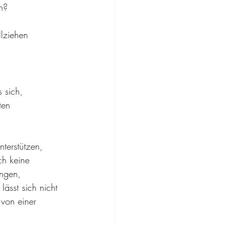
en?
llziehen 
 sich, 
ten 
terstützen, 
ch keine 
ungen, 
ässt sich nicht 
 von einer 